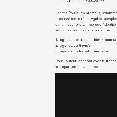
https://vimeo.com/300328473
Laetitia Pouliquen promeut, notamm
reposant sur le réel : Egalité, complé
dynamique, elle affirme que l’identit
imbriqués les uns dans les autres :
1/l’agenda politique du
féminisme ra
2/l’agenda du
Gender
3/l’agenda du
transhumanisme
.
Pour l’auteur, apparaît avec le tran
la disparition de la femme.