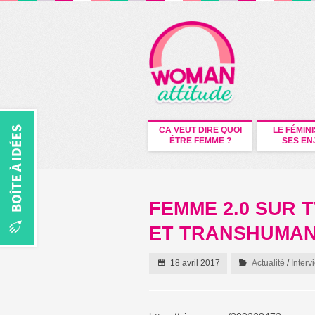
CA VEUT DIRE QUOI
LE FÉMIN
ÊTRE FEMME ?
SES EN
FEMME 2.0 SUR T
ET TRANSHUMAN
18 avril 2017
Actualité
/
Inter