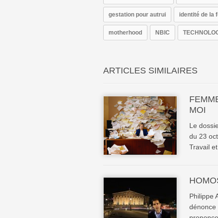
gestation pour autrui
identité de l
motherhood
NBIC
TECHNOLOG
ARTICLES SIMILAIRES
FEMME
MOI
Le dossi
du 23 oct
Travail et
HOMOS
Philippe 
dénonce a
prononce 