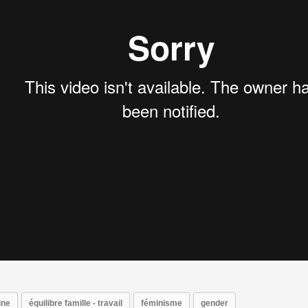
ine
équilibre famille - travail
féminisme
gender