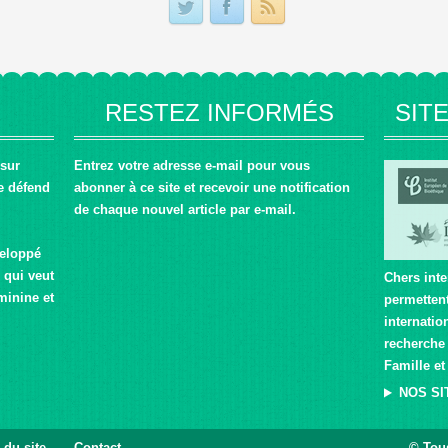
RESTEZ INFORMÉS
SIT
 sur
Entrez votre adresse e-mail pour vous
e défend
abonner à ce site et recevoir une notification
de chaque nouvel article par e-mail.
veloppé
 qui veut
Chers inte
minine et
permettent
internatio
recherche 
Famille et
NOS SI
 du site
Contact
© Tou