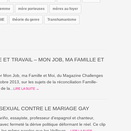
a femme
mère porteuses
mères au foyer
IE
théorie du genre
Transhumanisme
 ET TRAVAIL – MON JOB, MA FAMILLE ET
er Mon Job, ma Famille et Moi, du Magazine Challenges
obre 2013, sur les sujets de la réconciliation Famille-
 de la...
LIRE LA SUITE →
EXUAL CONTRE LE MARIAGE GAY
Ariño, essayiste, professeur d'espagnol et chanteur,
vec fermeté la dérive politique déformant le réel. Ce clip
les même paroles que les Veilleurs,...
LIRE LA SUITE →