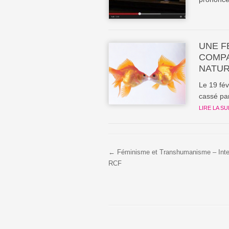
UNE F
COMPA
NATUR
Le 19 fé
cassé par 
LIRE LA SU
← Féminisme et Transhumanisme – Inte
RCF