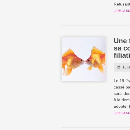
Refusant 
LIRE LA S
Une 
sa c
filia
16 j
Le 19 fé
cassé par
sens des
à la dem
adopter 
LIRE LA S