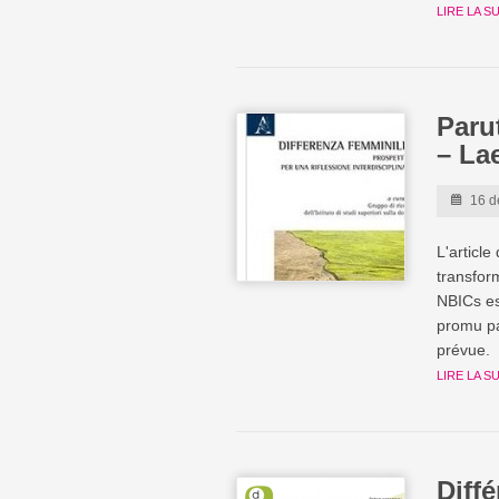
LIRE LA S
Parut
– La
16 d
L'article
transfor
NBICs est
promu pa
prévue.
LIRE LA S
Diff