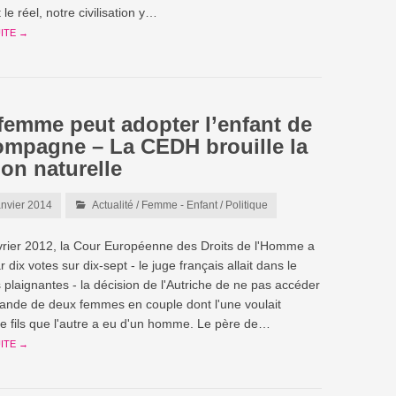
le réel, notre civilisation y…
UITE →
femme peut adopter l’enfant de
ompagne – La CEDH brouille la
tion naturelle
anvier 2014
Actualité
/
Femme - Enfant
/
Politique
vrier 2012, la Cour Européenne des Droits de l'Homme a
 dix votes sur dix-sept - le juge français allait dans le
 plaignantes - la décision de l'Autriche de ne pas accéder
ande de deux femmes en couple dont l'une voulait
le fils que l'autre a eu d'un homme. Le père de…
UITE →