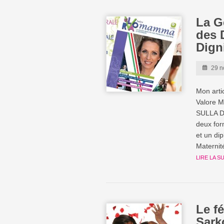
La G
des 
Dign
29 n
Mon arti
Valore M
SULLA D
deux for
et un di
Maternit
LIRE LA S
Le f
Sark