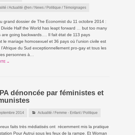
alité
/
Actualité @en
/
News
/
Politique
/
Témoignages
 du grand dossier de The Economist du 11 octobre 2014 :
Divide Half the World has leapt forward … but too many
s are going backwards…. Il fait état de 113 pays
nt le mariage homosexuel et 36 pays où l’union civile est
, l’Afrique du Sud exceptionnellement pro-gay et tous les
 les personnes à…
UITE →
PA dénoncée par féministes et
unistes
eptembre 2014
Actualité
/
Femme - Enfant
/
Politique
eux faits très médiatisés ont récemment mis la pratique
station Pour Autrui sous les feux de la rampe. Et Woman