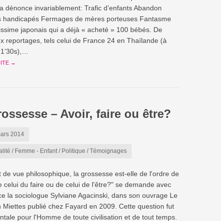
 la dénonce invariablement: Trafic d’enfants Abandon
ts handicapés Fermages de mères porteuses Fantasme
hissime japonais qui a déjà « acheté » 100 bébés. De
 reportages, tels celui de France 24 en Thaïlande (à
e 1’30s),…
UITE →
ossesse – Avoir, faire ou être?
ars 2014
alité
/
Femme - Enfant
/
Politique
/
Témoignages
t de vue philosophique, la grossesse est-elle de l'ordre de
de celui du faire ou de celui de l'être?" se demande avec
ce la sociologue Sylviane Agacinski, dans son ouvrage Le
 Miettes publié chez Fayard en 2009. Cette question fut
tale pour l'Homme de toute civilisation et de tout temps.