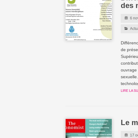
des 
6 no
Actu
Différenc
de prése
Supérieu
contribu
ouvrage m
sexuelle.
technolo
LIRE LA S
Le m
17 o