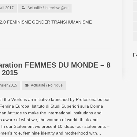
vril 2017
Actualité
/
Interview @en
2.0 FEMINISME GENDER TRANSHUMANISME
F
aration FEMMES DU MONDE – 8
 2015
évrier 2015
Actualité
/
Politique
 the World is an initiative launched by Profesionales por
 Femina Europa, Istituto di Studi Superiori sulla Donna
n Attitude to make the international institutions and
ans aware of what we, the women of world, think and
In our Statement we present 10 ideas -our statements –
men’s role, feminine identity and motherhood with…