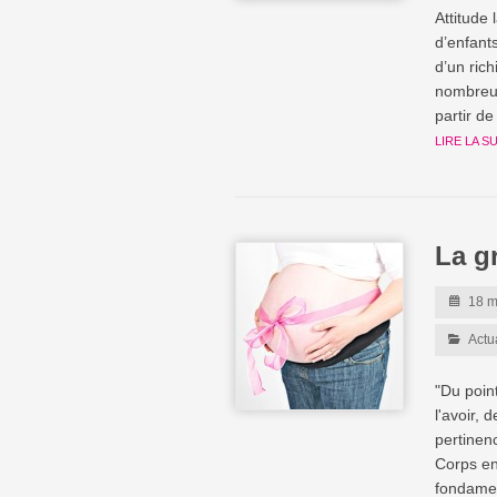
Attitude
d’enfan
d’un ric
nombreux
partir d
LIRE LA S
La gr
18 m
Actu
"Du poin
l'avoir, 
pertinen
Corps en
fondamen