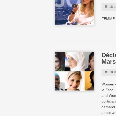
18 a
FEMME 
Décl
Mars
10 f
Women of
la Ética,
and Woma
politici
demand. 
about wo