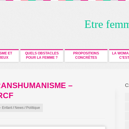
Etre fem
ISME ET
QUELS OBSTACLES
PROPOSITIONS
LA WOMA
JEUX
POUR LA FEMME ?
CONCRÈTES
C’EST
RANSHUMANISME –
C
RCF
 Enfant
/
News
/
Politique