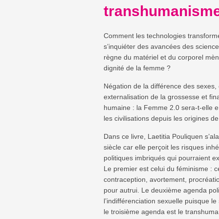
transhumanism
Comment les technologies transforme
s’inquiéter des avancées des sciences
règne du matériel et du corporel mène
dignité de la femme ?
Négation de la différence des sexes, d
externalisation de la grossesse et f
humaine : la Femme 2.0 sera-t-elle e
les civilisations depuis les origines d
Dans ce livre, Laetitia Pouliquen s’
siècle car elle perçoit les risques in
politiques imbriqués qui pourraient e
Le premier est celui du féminisme : c
contraception, avortement, procréati
pour autrui. Le deuxième agenda polit
l’indifférenciation sexuelle puisque le
le troisième agenda est le transhumani