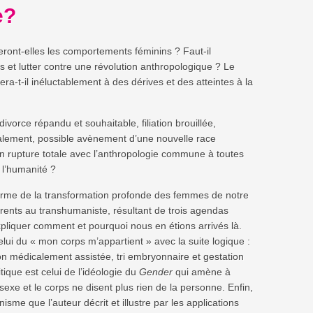
e?
ront-elles les comportements féminins ? Faut-il
 et lutter contre une révolution anthropologique ? Le
ra-t-il inéluctablement à des dérives et des atteintes à la
ivorce répandu et souhaitable, filiation brouillée,
inalement, possible avènement d’une nouvelle race
n rupture totale avec l’anthropologie commune à toutes
e l’humanité ?
alarme de la transformation profonde des femmes de notre
hérents au transhumaniste, résultant de trois agendas
xpliquer comment et pourquoi nous en étions arrivés là.
elui du « mon corps m’appartient » avec la suite logique :
on médicalement assistée, tri embryonnaire et gestation
ique est celui de l’idéologie du
Gender
qui amène à
 sexe et le corps ne disent plus rien de la personne. Enfin,
sme que l’auteur décrit et illustre par les applications