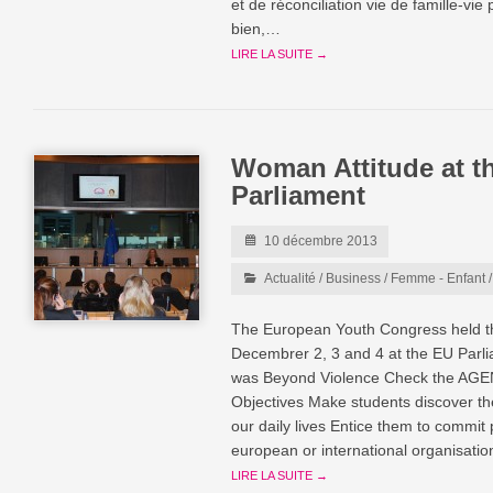
et de réconciliation vie de famille-vie
bien,…
LIRE LA SUITE →
Woman Attitude at t
Parliament
10 décembre 2013
Actualité
/
Business
/
Femme - Enfant
The European Youth Congress held t
Decembrer 2, 3 and 4 at the EU Parlia
was Beyond Violence Check the AG
Objectives Make students discover the
our daily lives Entice them to commit pol
european or international organisati
LIRE LA SUITE →