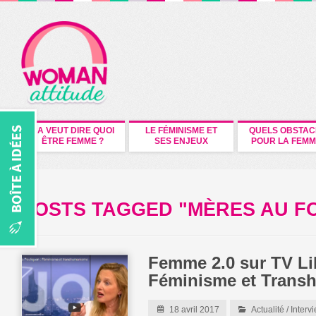
CA VEUT DIRE QUOI
LE FÉMINISME ET
QUELS OBSTAC
ÊTRE FEMME ?
SES ENJEUX
POUR LA FEMM
POSTS TAGGED "MÈRES AU F
Femme 2.0 sur TV Li
Féminisme et Trans
18 avril 2017
Actualité
/
Interv