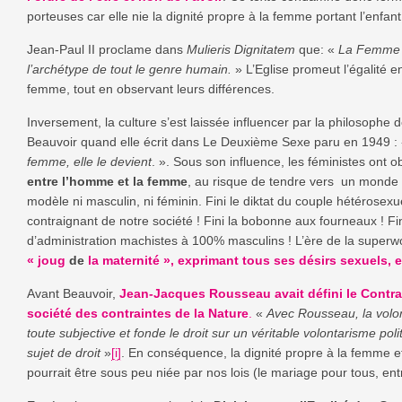
porteuses car elle nie la dignité propre à la femme portant l’enfant
Jean-Paul II proclame dans
Mulieris Dignitatem
que: «
La Femme e
l’archétype de tout le genre humain
.
» L’Eglise promeut l’égalité e
femme, tout en observant leurs différences.
Inversement, la culture s’est laissée influencer par la philosoph
Beauvoir quand elle écrit dans Le Deuxième Sexe paru en 1949 :
femme, elle le devient
. ». Sous son influence, les féministes ont 
entre l’homme et la femme
, au risque de tendre vers un monde 
modèle ni masculin, ni féminin. Fini le diktat du couple hétérosex
contraignant de notre société ! Fini la bobonne aux fourneaux ! Fin
d’administration machistes à 100% masculins ! L’ère de la superw
« joug
de
la maternité », exprimant tous ses désirs sexuels,
Avant Beauvoir,
Jean-Jacques Rousseau avait défini le Contrat 
société des contraintes de la Nature
.
«
Avec Rousseau, la volon
toute subjective et fonde le droit sur un véritable volontarisme polit
sujet de droit
»
[i]
. En conséquence, la dignité propre à la femme e
pourrait être sous peu niée par nos lois (le mariage pour tous, ent