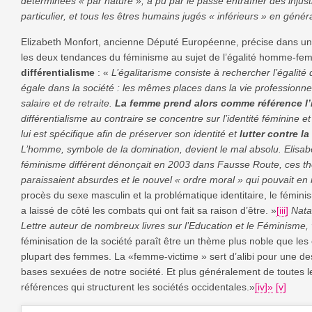
déterminées « par nature », a pu par le passé entraîner des inju
particulier, et tous les êtres humains jugés « inférieurs » en généra
Elizabeth Monfort, ancienne Député Européenne, précise dans u
les deux tendances du féminisme au sujet de l’égalité homme-fe
différentialisme
: «
L’égalitarisme
consiste à rechercher l’égalité d
égale dans la société : les mêmes places dans la vie professionnelle
salaire et de retraite.
La femme prend alors comme référence l’
différentialisme
au contraire se concentre sur l’identité féminine et
lui est spécifique afin de préserver son identité et
lutter contre 
L’homme, symbole de la domination, devient le mal absolu. Elisabe
féminisme différent dénonçait en 2003 dans Fausse Route, ces thè
paraissaient absurdes et le nouvel « ordre moral » qui pouvait en r
procès du sexe masculin et la problématique identitaire, le fémin
a laissé de côté les combats qui ont fait sa raison d’être
. »
[iii]
Nata
Lettre auteur de nombreux livres sur l’Education et le Féminisme, 
féminisation de la société paraît être un thème plus noble que les
plupart des femmes. La «femme-victime » sert d’alibi pour une d
bases sexuées de notre société. Et plus généralement de toutes le
références qui structurent les sociétés occidentales.»
[iv]»
[v]