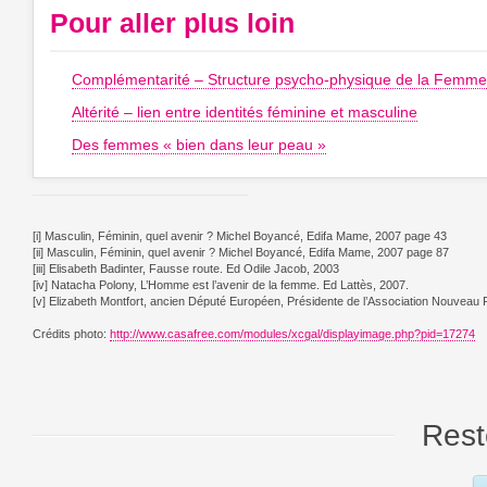
Pour aller plus loin
Complémentarité – Structure psycho-physique de la Femme
Altérité – lien entre identités féminine et masculine
Des femmes « bien dans leur peau »
[i] Masculin, Féminin, quel avenir ? Michel Boyancé, Edifa Mame, 2007 page 43
[ii] Masculin, Féminin, quel avenir ? Michel Boyancé, Edifa Mame, 2007 page 87
[iii] Elisabeth Badinter, Fausse route. Ed Odile Jacob, 2003
[iv] Natacha Polony, L’Homme est l’avenir de la femme. Ed Lattès, 2007.
[v] Elizabeth Montfort, ancien Député Européen, Présidente de l’Association Nouvea
Crédits photo:
http://www.casafree.com/modules/xcgal/displayimage.php?pid=17274
Rest