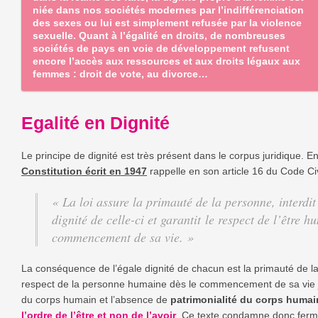
niée dans nos sociétés modernes par l’indifférenciation
des sexes ou lui est simplement refusée par la violence
sexuelle. Quant à l’égalité en droits, de nombreuses
sociétés de pays en voie de développement refusent
encore l’accès aux ressources et aux droits légaux aux
femmes : droit de vote, au divorce…
Egalité en Dignité
Le principe de dignité est très présent dans le corpus juridique. E
Constitution écrit en 1947
rappelle en son article 16 du Code Civ
«
La loi assure la primauté de la personne, interdit 
dignité de celle-ci et garantit le respect de l’être h
commencement de sa vie.
»
La conséquence de l’égale dignité de chacun est la primauté de l
respect de la personne humaine dès le commencement de sa vie jusq
du corps humain et l’absence de
patrimonialité du corps humai
l’ordre de l’être et non de l’avoir
. Ce texte condamne donc ferm