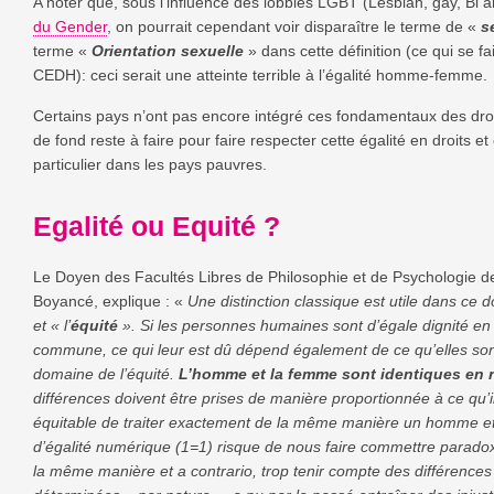
A noter que, sous l’influence des lobbies LGBT (Lesbian, gay, Bi a
du Gender
, on pourrait cependant voir disparaître le terme de «
s
terme «
Orientation sexuelle
» dans cette définition (ce qui se fa
CEDH): ceci serait une atteinte terrible à l’égalité homme-femme.
Certains pays n’ont pas encore intégré ces fondamentaux des droi
de fond reste à faire pour faire respecter cette égalité en droits 
particulier dans les pays pauvres.
Egalité ou Equité ?
Le Doyen des Facultés Libres de Philosophie et de Psychologie d
Boyancé, explique : «
Une distinction classique est utile dans ce 
et « l’
équité
». Si les personnes humaines sont d’égale dignité en 
commune, ce qui leur est
dû dépend également de ce qu’elles sont
domaine de l’équité.
L’homme et la femme sont identiques en 
différences doivent être prises de manière proportionnée à ce qu’il
équitable de traiter exactement de la même manière un homme 
d’égalité numérique (1=1) risque de nous faire commettre paradox
la même manière et a contrario, trop tenir compte des différences