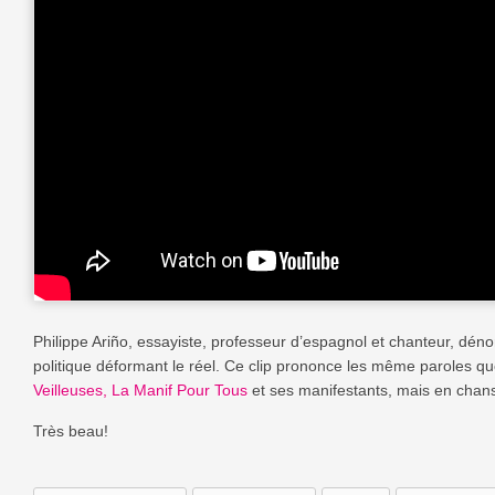
Philippe Ari
ñ
o, essayiste, professeur d’espagnol et chanteur, dén
politique déformant le réel. Ce clip prononce les même paroles q
Veilleuses, La Manif Pour Tous
et ses manifestants, mais en chan
Très beau!