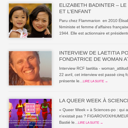
ELIZABETH BADINTER – LE
ET L’ENFANT
Paru chez Flammarion en 2010 Élisab
féministe et femme d'affaires français
1944. Elle est actionnaire et président
INTERVIEW DE LAETITIA P
FONDATRICE DE WOMAN AT
Interview RCF laetitia - woman_attitu
22 avril, cet interview est passé cinq f
présente le...
LIRE LA SUITE →
LA QUEER WEEK À SCIENC
« Queer Week » à Sciences-po : qui a 
n'existait pas ? FIGAROVOX/HUMEUR-
Bastié le...
LIRE LA SUITE →