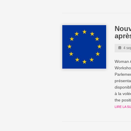
Nouv
aprè
4 se
Woman At
Worksho
Parlemen
présenta
disponib
à la vol
the posi
LIRE LA S