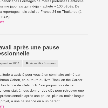
ts handicapés Fermages de mères porteuses Fantasme
hissime japonais qui a déjà « acheté » 100 bébés. De
 reportages, tels celui de France 24 en Thaïlande (à
e 1’30s),…
UITE →
ravail après une pause
essionnelle
eptembre 2014
Actualité
/
Business
itude a assisté pour vous à un séminaire animé par
shman Cohen, co-auteure du livre "Back on the Career
t fondatrice de iRelaunch. Son propos, lors de ce
e, consistait à nous donner des clés pour retrouver une
n professionnelle après une pause, plus ou moins longue
n projet, à une naissance ou à un parent…
UITE →