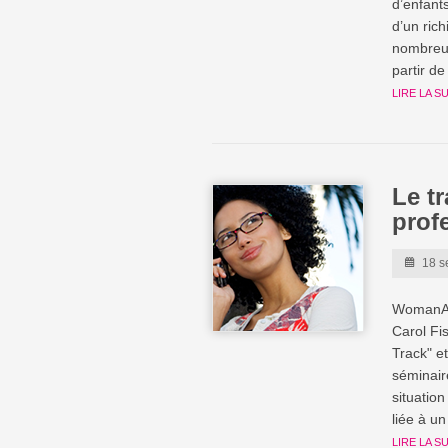
d’enfan
d’un ric
nombreux
partir d
LIRE LA S
Le t
prof
18 s
WomanAtt
Carol Fi
Track" e
séminair
situatio
liée à u
LIRE LA S