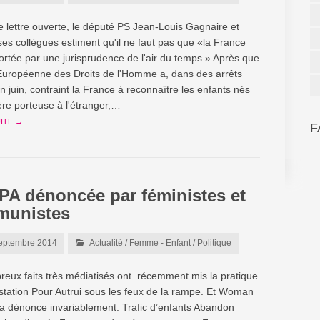
 lettre ouverte, le député PS Jean-Louis Gagnaire et
ses collègues estiment qu'il ne faut pas que «la France
ortée par une jurisprudence de l'air du temps.» Après que
Européenne des Droits de l'Homme a, dans des arrêts
n juin, contraint la France à reconnaître les enfants nés
re porteuse à l'étranger,…
UITE →
F
PA dénoncée par féministes et
unistes
eptembre 2014
Actualité
/
Femme - Enfant
/
Politique
eux faits très médiatisés ont récemment mis la pratique
station Pour Autrui sous les feux de la rampe. Et Woman
 la dénonce invariablement: Trafic d’enfants Abandon