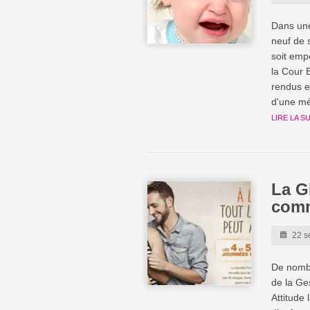
Dans une
neuf de 
soit emp
la Cour 
rendus e
d'une mè
LIRE LA S
La G
comm
22 s
De nombr
de la Ge
Attitude